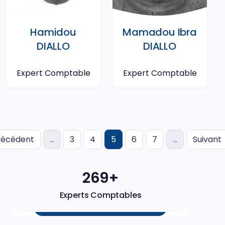
Hamidou
Mamadou Ibra
DIALLO
DIALLO
Expert Comptable
Expert Comptable
(actuel)
récédent
…
3
4
5
6
7
…
Suivant
271+
Experts Comptables