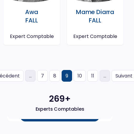
Awa
Mame Diarra
FALL
FALL
Expert Comptable
Expert Comptable
(actuel)
récédent
…
7
8
9
10
11
…
Suivant
271+
Experts Comptables