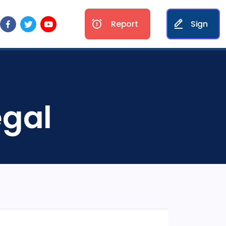
Report
Sign
égal