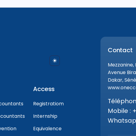
Contact
Mezzanine,
Avenue Bira
Dakar, Séné
www.onecca
Access
Téléphone
countants
Registratiom
Mobile : 
ccountants
Internship
Whatsapp
vention
Equivalence