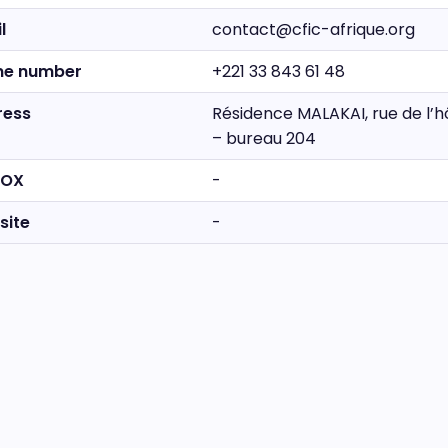
l
contact@cfic-afrique.org
ne number
+221 33 843 61 48
ress
Résidence MALAKAI, rue de l’
– bureau 204
BOX
-
site
-