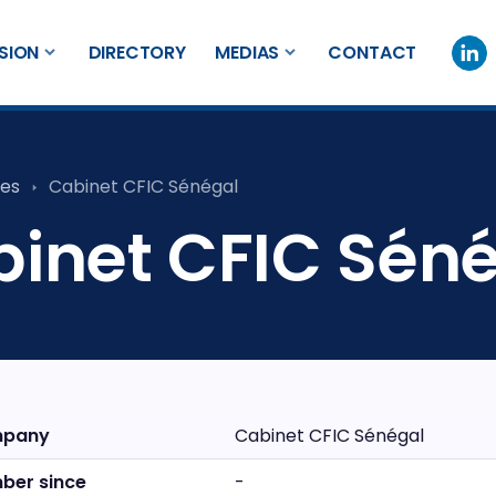
SION
DIRECTORY
MEDIAS
CONTACT
es
Cabinet CFIC Sénégal
inet CFIC Sén
pany
Cabinet CFIC Sénégal
ber since
-