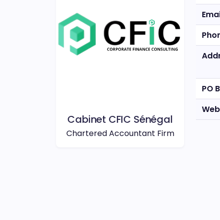
Emai
Pho
Add
PO 
Web
Cabinet CFIC Sénégal
Chartered Accountant Firm