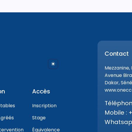
Contact
Mezzanine,
Avenue Bira
Dakar, Séné
www.onecca
on
Accès
Téléphone
tables
Inscription
Mobile : 
gréés
Stage
Whatsapp
tervention
Équivalence