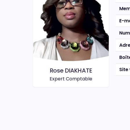
Mem
E-ma
Num
Adr
Boît
Site
Rose DIAKHATE
Expert Comptable