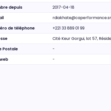
bre depuis
2017-04-18
il
rdiakhate@caperformance.s
éro de téléphone
+221 33 889 01 99
esse
Cité Keur Gorgui, lot 57, Rés
e Postale
-
 web
-