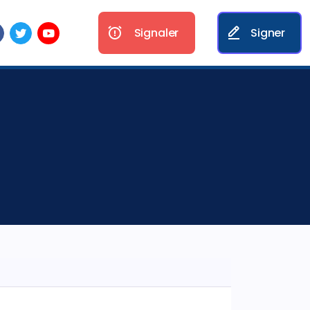
Signaler
Signer
E