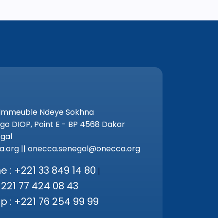
 Immeuble Ndeye Sokhna
go DIOP, Point E - BP 4568 Dakar
gal
.org || onecca.senegal@onecca.org
 : +221 33 849 14 80
|
+221 77 424 08 43
 : +221 76 254 99 99