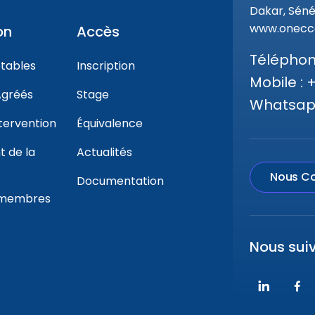
Dakar, Séné
www.onecca
on
Accès
Téléphone
tables
Inscription
Mobile : 
gréés
Stage
Whatsapp
tervention
Équivalence
 de la
Actualités
Nous Co
Documentation
 membres
Nous sui