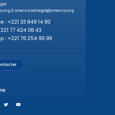
gal
.org || onecca.senegal@onecca.org
 : +221 33 849 14 80
|
+221 77 424 08 43
 : +221 76 254 99 99
ntacter
vre