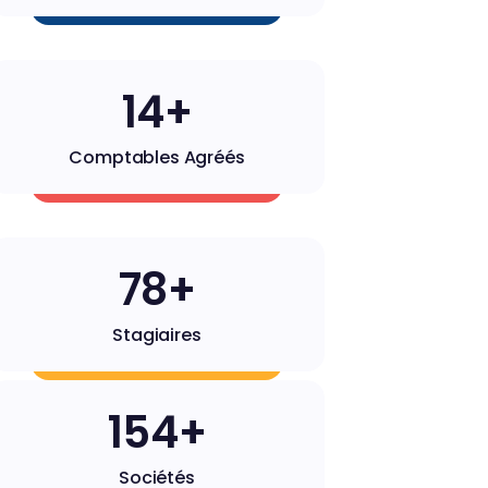
14+
Comptables Agréés
79+
Stagiaires
156+
Sociétés