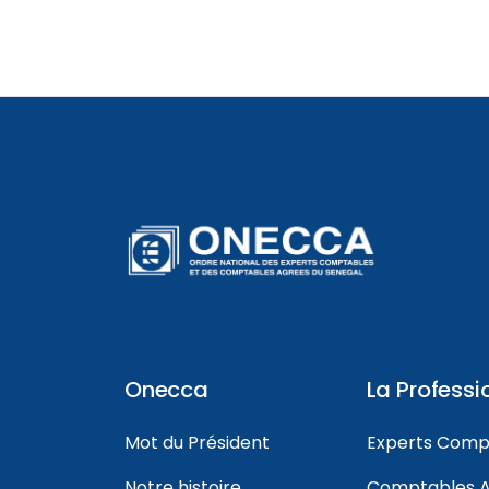
Onecca
La Professi
Mot du Président
Experts Comp
Notre histoire
Comptables A