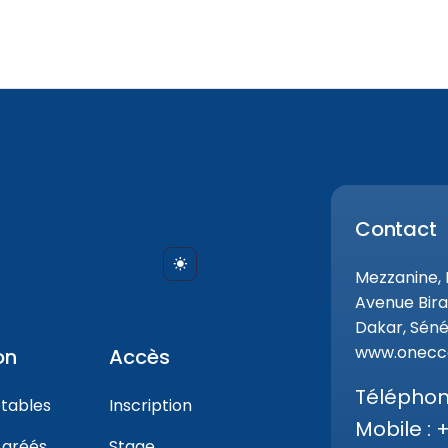
Contact
Mezzanine,
Avenue Bira
Dakar, Séné
www.onecca
on
Accès
Téléphone
tables
Inscription
Mobile : 
gréés
Stage