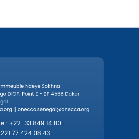
 Immeuble Ndeye Sokhna
go DIOP, Point E - BP 4568 Dakar
gal
.org || onecca.senegal@onecca.org
 : +221 33 849 14 80
|
+221 77 424 08 43