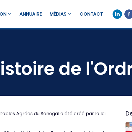
ION
ANNUAIRE
MÉDIAS
CONTACT
istoire de l'Ord
De
bles Agrées du Sénégal a été créé par la loi