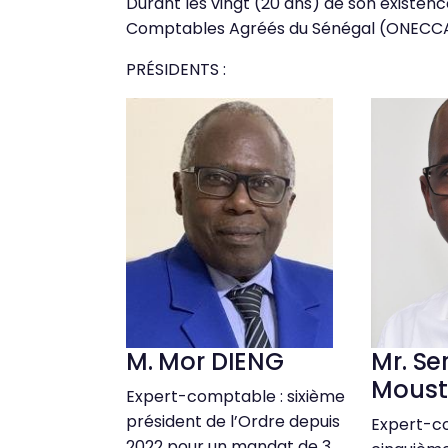
Durant les vingt (20 ans) de son existen
Comptables Agréés du Sénégal (ONECCA)
PRÉSIDENTS :
M. Mor DIENG
Mr. Se
Moust
Expert-comptable : sixième
président de l’Ordre depuis
Expert-c
2022 pour un mandat de 3