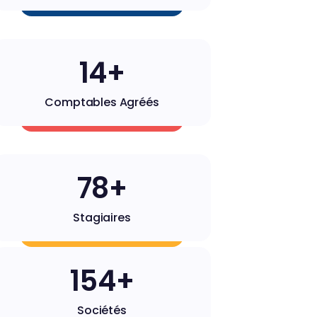
14+
Comptables Agréés
79+
Stagiaires
157+
Sociétés