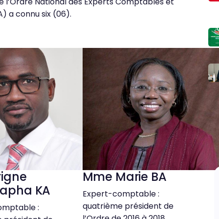
ce l’Ordre National des Experts Comptables et
 a connu six (06).
rigne
Mme Marie BA
apha KA
Expert-comptable :
quatrième président de
omptable :
l’Ordre de 2016 à 2018