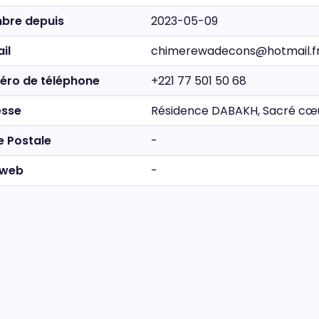
bre depuis
2023-05-09
il
chimerewadecons@hotmail.f
éro de téléphone
+221 77 501 50 68
esse
Résidence DABAKH, Sacré cœur 
e Postale
-
 web
-