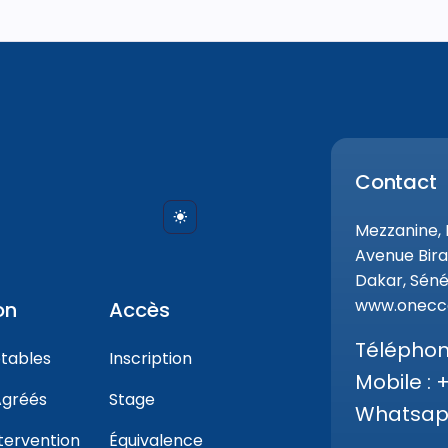
Contact
Mezzanine,
Avenue Bira
Dakar, Séné
www.onecca
on
Accès
Téléphone
tables
Inscription
Mobile : 
gréés
Stage
Whatsapp
tervention
Équivalence