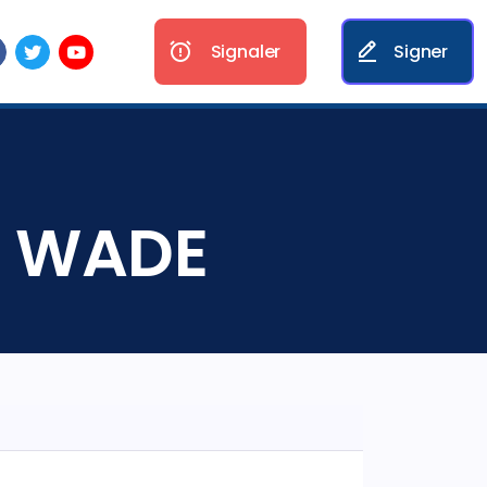
Signaler
Signer
a WADE