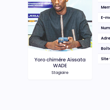
Mem
E-ma
Num
Adr
Boît
Site
Yoro chimére Aissata
WADE
Stagiaire