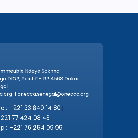
 Immeuble Ndeye Sokhna
go DIOP, Point E - BP 4568 Dakar
gal
.org || onecca.senegal@onecca.org
 : +221 33 849 14 80
|
+221 77 424 08 43
 : +221 76 254 99 99