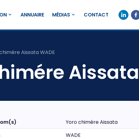
ION
ANNUAIRE
MÉDIAS
CONTACT
 chimére Aissata WADE
chimére Aissat
nom(s)
Yoro chimére Aissata
m
WADE